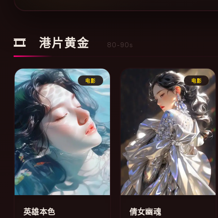
🎞 港片黄金
80-90s
电影
电影
英雄本色
倩女幽魂