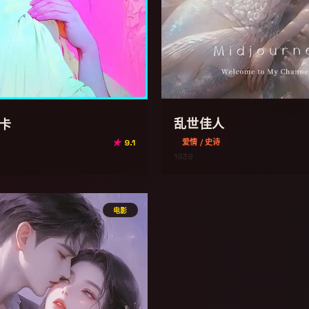
乱世佳人
卡
爱情 / 史诗
★
9.1
1939
电影