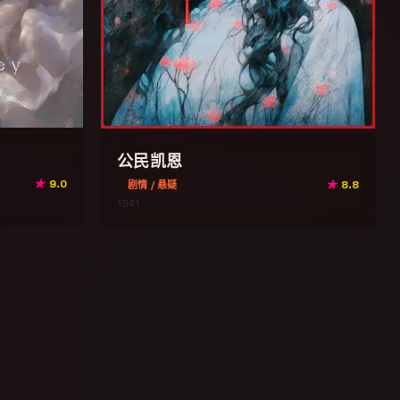
公民凯恩
★
9.0
★
8.8
剧情 / 悬疑
1941