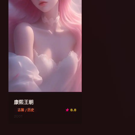
康熙王朝
★
8.8
古装 / 历史
2001