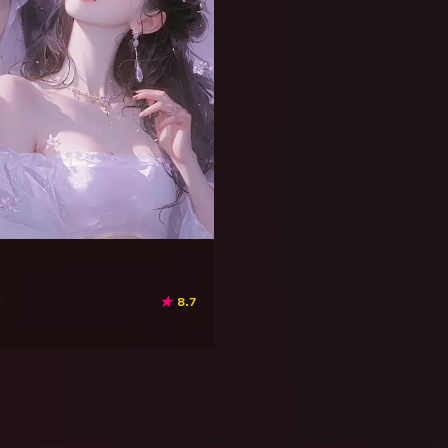
★
8.7