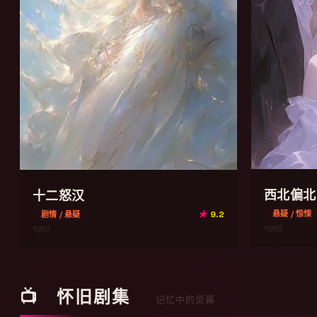
西北偏北
十二怒汉
★
9.2
悬疑 / 惊悚
剧情 / 悬疑
1959
1957
📺 怀旧剧集
记忆中的荧幕