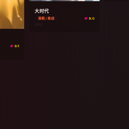
大时代
★
9.0
港剧 / 商战
1992
★
9.1