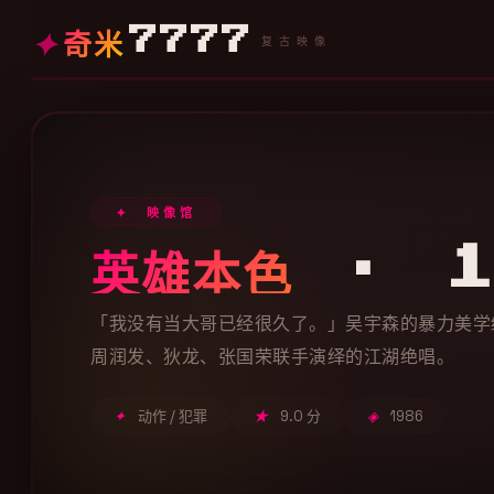
✦
奇米
7777
复古映像
✦ 映像馆
英雄本色
· 1
「我没有当大哥已经很久了。」吴宇森的暴力美学
周润发、狄龙、张国荣联手演绎的江湖绝唱。
✦
动作 / 犯罪
★
9.0 分
◈
1986