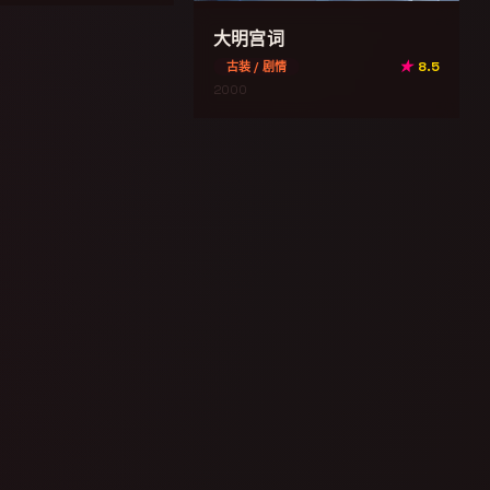
大明宫词
★
8.5
古装 / 剧情
2000