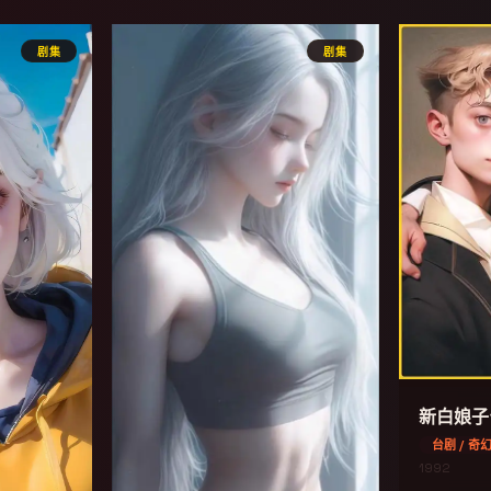
剧集
剧集
新白娘子
台剧 / 奇
1992