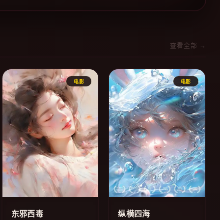
查看全部 →
电影
电影
东邪西毒
纵横四海