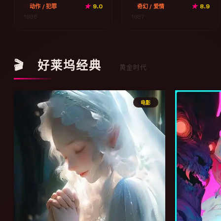
★
9.0
★
8.9
动作 / 犯罪
奇幻 / 爱情
1986
1987
🎬 好莱坞经典
黄金时代
电影