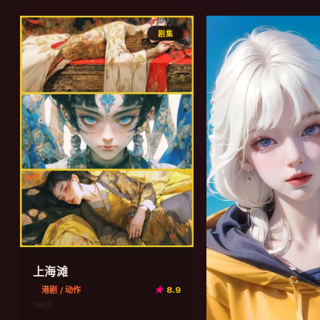
剧集
上海滩
★
8.9
港剧 / 动作
1980