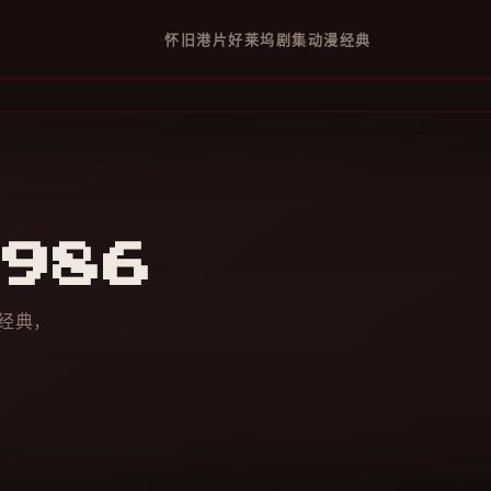
怀旧
港片
好莱坞
剧集
动漫
经典
986
经典，