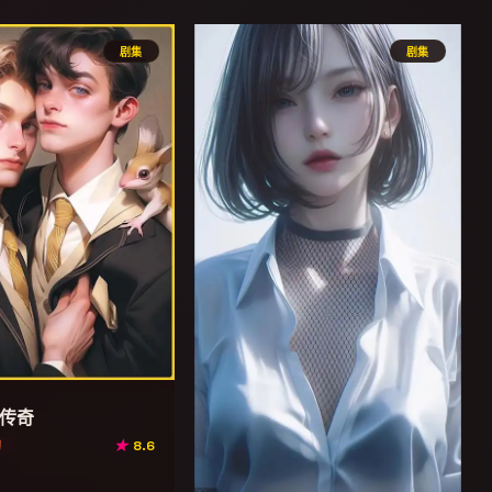
剧集
剧集
传奇
★
8.6
幻