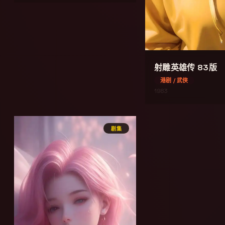
射雕英雄传 83版
港剧 / 武侠
1983
剧集