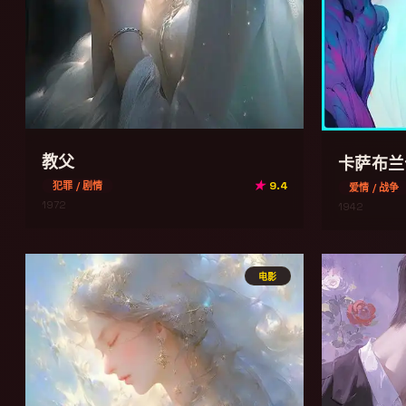
教父
卡萨布兰
★
9.4
犯罪 / 剧情
爱情 / 战争
1972
1942
电影